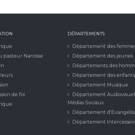
ATION
DÉPARTEMENTS
orique
Département des femme
 pasteur Narcisse
Département des jeunes
on
Départements des homm
leurs
Département des enfants
sion
Département Musique
sion de foi
Département Audiovisuel
Médias Sociaux
orique
Département d’Evangélis
Département Intercessio