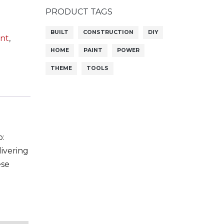
PRODUCT TAGS
BUILT
CONSTRUCTION
DIY
int
,
HOME
PAINT
POWER
THEME
TOOLS
o:
livering
ese