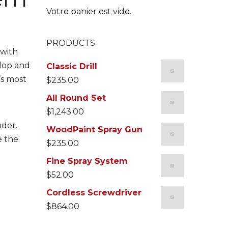
Votre panier est vide.
PRODUCTS
 with
elop and
Classic Drill
’s most
$
235.00
All Round Set
$
1,243.00
nder.
WoodPaint Spray Gun
e the
$
235.00
Fine Spray System
$
52.00
Cordless Screwdriver
$
864.00