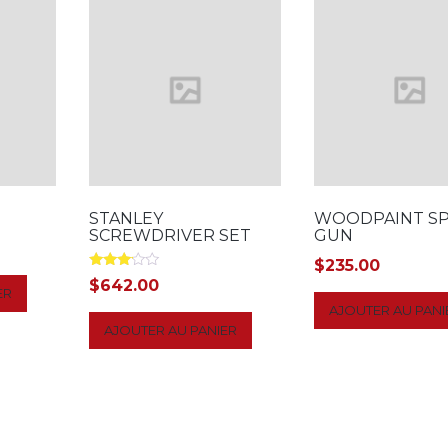
STANLEY
WOODPAINT S
SCREWDRIVER SET
GUN
$
235.00
Note
$
642.00
3.00
ER
sur 5
AJOUTER AU PANI
AJOUTER AU PANIER