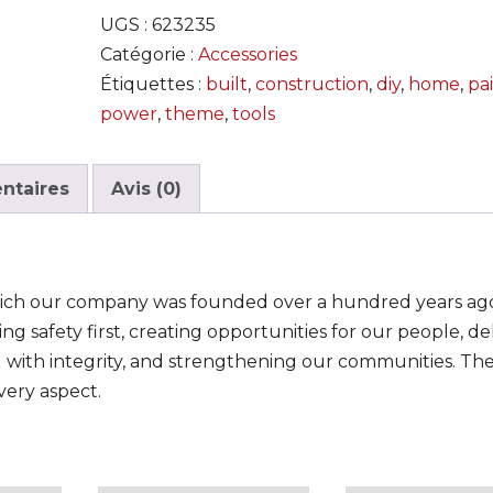
UGS :
623235
Catégorie :
Accessories
Étiquettes :
built
,
construction
,
diy
,
home
,
pa
power
,
theme
,
tools
ntaires
Avis (0)
hich our company was founded over a hundred years ag
ing safety first, creating opportunities for our people, de
ng with integrity, and strengthening our communities. Th
very aspect.